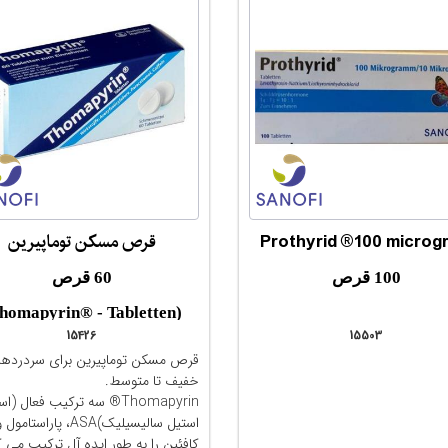
Prothyrid ®100 microg
قرص مسکن توماپیرین
مقایسه
مقایسه
100 قرص
60 قرص
(Thomapyrin® - Tabletten)
15426
15503
قرص مسکن توماپیرین برای سردردها
خفیف تا متوسط.
Thomapyrin® سه ترکیب فعال (ا
استیل سالیسیلیک)ASA، پاراستامول 
کافئین را به طور ایده آل ترکیب می ک