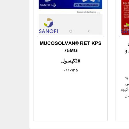
MUCOSOLVAN® RET KPS
مقایسه
و
75MG
20کپسول
0990735
به
(Ph
ی
گروه
دن