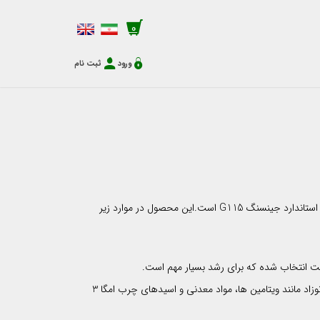
0
ورود
ثبت نام
Pharmaton® Vitality، طیف وسیعی از محصولات برای بزرگسالان، حاوی ترکیب بی نظیری از ویتامین ها، مواد معدنی و عناصر کمیاب و عصاره استاندارد جینسنگ G115 است.این محصول در موارد زیر
Pharmaton® Matruelle® یک مولتی ویتامین قبل از زایمان برای زنان باردار و شیرده است که شامل تمام ریز مغذی های اساسی برای مادر و نوزاد مانند ویتامین ها، مواد معدنی و اسیدهای چرب امگا 3