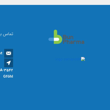
تماس با
at
A-3542
Gföhl