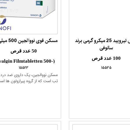
قرص تیرویید 25 میکرو گرمی برند
مسکن قوی نووالجین 500 میلی گرم
مقایسه
مقایسه
سانوفی
50 عدد قرص
100 عدد قرص
valgin Filmtabletten 500-
15523
15535
50 Tab)
مسکن نووالجین، یک داروی ضد درد 
tamizol-Natrium 1 H2O
تب است که از گروه پیرازولون ها اس