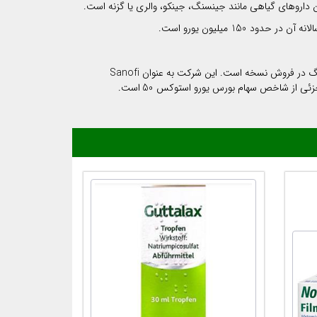
سانوفی S.A. یک شرکت دارویی چند ملیتی فرانسوی است که از سال 2013 در پاریس، فرانسه مستقر شده است، از سال 2013 پنجمین کشور بزرگ در فروش نسخه است. این شرکت به عنوان Sanofi