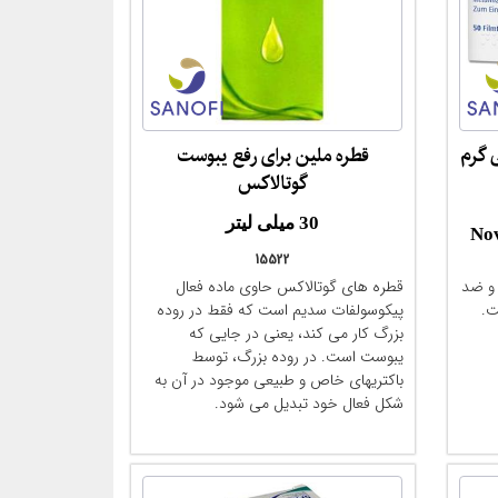
قطره ملین برای رفع یبوست
مقایسه
گوتالاکس
30 میلی لیتر
(No
15522
(Guttalax® Tropfen)
و ضد
قطره های گوتالاکس حاوی ماده فعال
Wirkstoff: Natriumpicosulfat-
Me
ت.
پیکوسولفات سدیم است که فقط در روده
Abfuhrmittel
بزرگ کار می کند، یعنی در جایی که
یبوست است. در روده بزرگ، توسط
باکتریهای خاص و طبیعی موجود در آن به
شکل فعال خود تبدیل می شود.