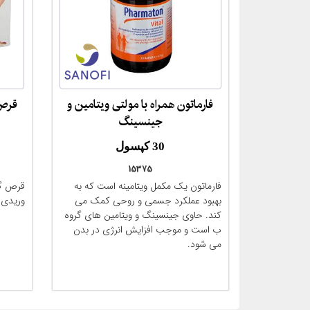
فارماتون همراه با مولتی ویتامین و
قرص 
مقایسه
جینسینگ
30 کپسول
15375
(Pharmaton® Multivitamin
فارماتون یک مکمل ویتامینه است که به
قرص گی
Kapseln + Ginseng-Extrakt
بهبود عملکرد جسمی و روحی کمک می
وریدی.
G115)
کند. حاوی جینسینگ و ویتامین های گروه
ب است و موجب افزایش انرژی در بدن
می شود.