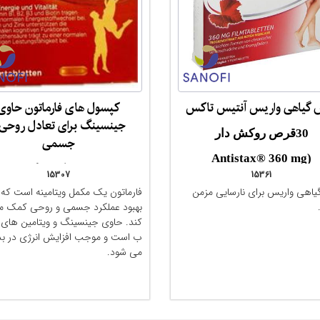
گیاهی واریس آنتیس تاکس
کپسول های فارماتون حاوی
مقایسه
مقایسه
جینسینگ برای تعادل روحی 
30قرص روکش دار
جسمی
(Antistax® 360 mg
100 کپسول
15307
15361
Filmtabletten )
اهی واریس برای نارسایی مزمن
فارماتون یک مکمل ویتامینه است که 
armaton® Vitalkapseln N-
بهبود عملکرد جسمی و روحی کمک م
100 kapsulen)
کند. حاوی جینسینگ و ویتامین های 
ب است و موجب افزایش انرژی در ب
می شود.