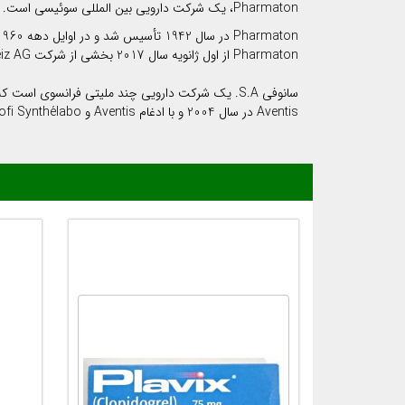
Pharmaton، یک شرکت دارویی بین المللی سوئیسی است. فعالیت اصلی آن در تحقیقات، توسعه و ساخت ویتامین ها و مواد معدنی و همچنین داروهای گیاهی مانند جینسنگ، جینکو، والری یا گزنه است.
Pharmaton در سال 1942 تأسیس شد و در اوایل دهه 1960 وارد میدان دارویی شد. در این شرکت حدود 200 نفر اشتغال دارد و گردش مالی سالانه آن در حدود 150 میلیون یورو است.
Pharmaton از اول ژانویه سال 2017 بخشی از شرکت sanofi-aventis Schweiz AG بوده است و با آن ادغام شده است.
Aventis در سال 2004 و با ادغام Aventis و Sanofi Synthélabo، تشکیل شد. این شرکت در ماه مه 2011 به سانوفی تغییر یافت. این شرکت جزئی از شاخص سهام بورس یورو استوکس 50 است.