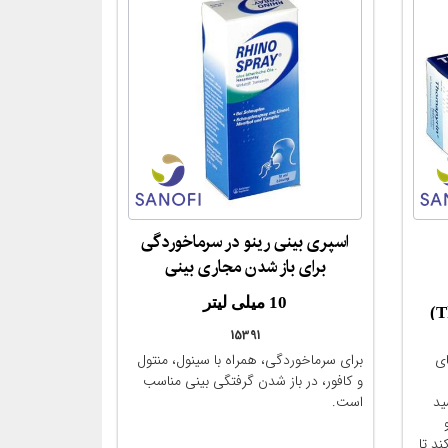
اسپری بینی رینو در سرماخوردگی
مقایسه
برای باز شدن مجاری بینی
10 میلی لیتر
15391
(Rhinospray® plus ätherische
ی
برای سرماخوردگی، همراه با سینول، منتول
Öle - Nasenspray)
و کافور، در باز شدن گرفتگی بینی مناسب
سید
است.
و
ند تا