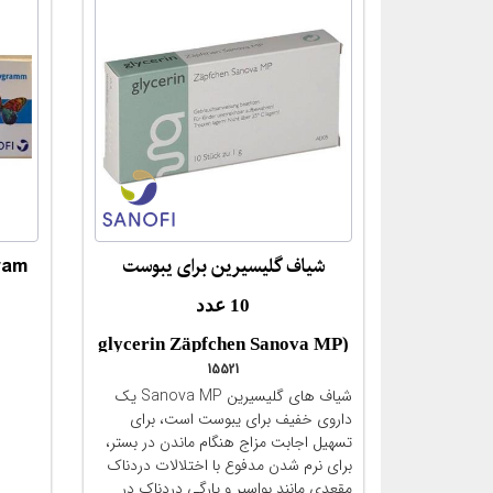
شیاف گلیسیرین برای یبوست
ram
مقایسه
10 عدد
(glycerin Zäpfchen Sanova MP
15521
1 g)
شیاف های گلیسیرین Sanova MP یک
داروی خفیف برای یبوست است، برای
تسهیل اجابت مزاج هنگام ماندن در بستر،
برای نرم شدن مدفوع با اختلالات دردناک
مقعدی مانند بواسیر و پارگی دردناک در