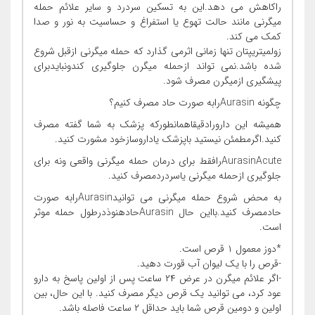
راکاهش می دهد.این به تسکین سردرد و سایر علائم حمله
میگرنی مانند حالت تهوع یا استفراغ و حساسیت به نور و صدا
کمک می کند.
زولمیتریپتان تنها زمانی اثرمی گذارد که حمله میگرنی ازقبل شروع
شده باشد.نمی تواند ازحمله میگرن جلوگیری کندونبایدبرای
پیشگیری ازمیگرن مصرف شود.
چگونه Aurasinرابه صورت حاد مصرف کنیم؟
همیشه این دارورادقیقاهمانطورکه پزشک به شما گفته مصرف
کنید.اگرمطمئن نیستید باپزشک یاداروسازخود مشورت کنید.
AurasinAcuteرافقط برای درمان حمله میگرنی واقعی ونه برای
جلوگیری ازحمله میگرنی یاسردردمصرف کنید.
به محض شروع حمله میگرنی می توانیدAurasinرابه صورت
حادمصرف کنید.بااین حال Aurasinحادهنوذدرطول حمله موثر
است.
*دوز معمول ۱ قرص است.
-قرص را با یک لیوان آب قورت دهید.
-اگر علائم میگرن در عرض ۲۴ ساعت پس از اولین پاسخ به دارو
عود کرد، می توانید یک قرص دیگر مصرف کنید. با این حال، بین
اولین و دومین قرص شما باید حداقل ۲ ساعت فاصله باشد.