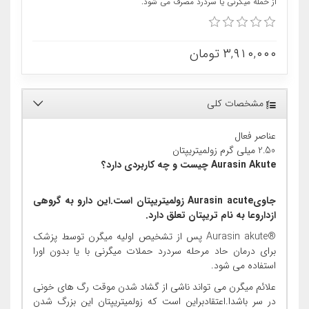
از حمله میگرنی یا سردرد مصرف می شود.
۳,۹۱۰,۰۰۰
تومان
مشخصات کلی
عناصر فعال
2.50 میلی گرم زولمیتریپتان
Aurasin Akute چیست و چه کاربردی دارد؟
جاویAurasin acute زولمیتریپتان است.این دارو به گروهی
ازداروعا به نام تریپتان تعلق دارد.
®Aurasin akute پس از تشخیص اولیه میگرن توسط پزشک
برای درمان حاد مرحله سردرد حملات میگرنی با یا بدون اورا
استفاده می شود.
علائم میگرن می تواند ناشی از گشاد شدن موقت رگ های خونی
در سر باشدا.اعتقادبراین است که زولمیتریپتان این بزرگ شدن