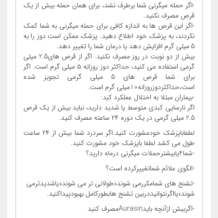
-اگر حمله میگرنی شما برطرف نشد، برای همان حمله بیش از یک
قرص مصرف نکنید.
-اگر این قرص ها به اندازه کافی برای حمله میگرنی به شما کمک
نکردند، به پزشک خود اطلاع دهید. پزشک ممکن است دوز را به
5 میلی گرم افزایش دهد یا درمان شما را تغییر دهد.
بیش از دو نوبت در روز مصرف نکنید. اگر از قرص های2.5 میلی
گرمی استفاده می کنید، حداکثر دوز روزانه ۵ میلی گرم است. اگر
برای شما قرص های 5 میلی گرمی تجویز شده
است،حداکثردوزروزانه10میلی گرم است.
-بیماران مبتلا به اختلال عملکرد کبد:
اگر نارسایی کبدی متوسط یا شدید دارید، نباید بیش از یک قرص
2.5 میلی گرمی در یک دوره ۲۴ ساعته مصرف کنید.
لطفاباپزشک خودمشورت کنید.اگر سردرد شما بیش از ۲۴ ساعت
طول می کشد لطفا باپزشک خود مشورت کنید.
-شما4یابیشترحملات میگرنی درماه دارید؟
-الگوی علائم شماتغییرکرده است؟
-تشنج های شمامکررمی شوندءطولانی تر می شوندءیاشدیدترمی
شوندءیااگرنتوانیددربین تشنج هابطورکامل بهبودپیداکنید.
-اگربیش ازآنچه بایدAurasinمصرف کنید