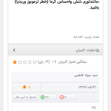
،مانندتورم ،تنش واحساس گرما (خطر ترموبوز وریدپا)
باشید.
تعداد بازدید: ۵۸,۸۵۹
نظرات کاربران
میانگین امتیاز کاربران: 1.7 (13 رای)
سید جواد فاطمی
5
۱۳۹۹/۰۵/۳۱
32
3
nic