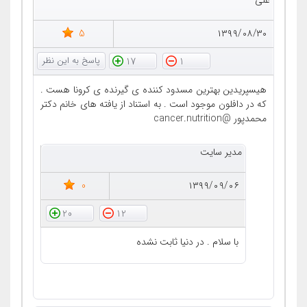
علی
5
۱۳۹۹/۰۸/۳۰
17
1
هیسپریدین بهترین مسدود کننده ی گیرنده ی کرونا هست .
که در دافلون موجود است . به استناد از یافته های خانم دکتر
محمدپور @cancer.nutrition
مدیر سایت
0
۱۳۹۹/۰۹/۰۶
20
12
با سلام . در دنیا ثابت نشده