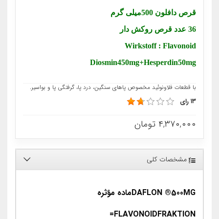
قرص دافلون 500میلی گرم
36 عدد قرص روکش دار
Wirkstoff : Flavonoid
Diosmin450mg+Hesperdin50mg
با قطعات فلاونوئید مخصوص پاهای سنگین، درد پا، گرفتگی پا و بواسیر.
۱۳ رای
۴,۳۷۰,۰۰۰
تومان
مشخصات کلی
DAFLON ®500MGماده موٌثره
FLAVONOIDFRAKTION=