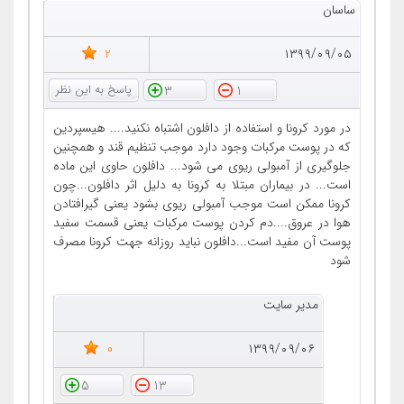
ساسان
2
۱۳۹۹/۰۹/۰۵
3
1
در مورد کرونا و استفاده از دافلون اشتباه نکنید.... هیسپردین
که در پوست مرکبات وجود دارد موجب تنظیم قند و همچنین
جلوگیری از آمبولی ریوی می شود... دافلون حاوی این ماده
است... در بیماران مبتلا به کرونا به دلیل اثر دافلون...چون
کرونا ممکن است موجب آمبولی ریوی بشود یعنی گیرافتادن
هوا در عروق....دم کردن پوست مرکبات یعنی قسمت سفید
پوست آن مفید است...دافلون نباید روزانه جهت کرونا مصرف
شود
مدیر سایت
0
۱۳۹۹/۰۹/۰۶
5
13