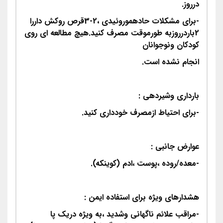
درروز.
-برای مشکلات حادهموروئیدی ،2-3قرص روکش داررا
2باردرروزبه طورموقت مصرف کنید.هیچ مطالعه ای روی
کودکان ونوجوانان
انجام نشده است.
بارداری وشیردهی :
-برای احتیاط ازمصرف خودداری کنید.
عوارض جانبی :
-معده/روده ،پوست ،ادم (کوینکه).
هشدارهای ویژه برای استفاده ایمن :
-مراقب علائم ناگهانی وشدید ،به ویژه دریک پا