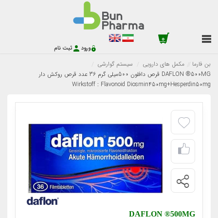
0
ورود
ثبت نام
بن فارما
مکمل های دارویی
سیستم گوارشی
DAFLON ®500MG قرص دافلون 500میلی گرم 36 عدد قرص روکش دار
Wirkstoff : Flavonoid Diosmin450mg+Hesperdin50mg
DAFLON ®500MG