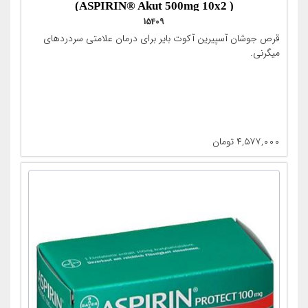
( ASPIRIN® Akut 500mg 10x2)
15409
قرص جوشان آسپیرین آکوت بایر برای درمان علامتی سردردهای
میگرنی.
۴,۵۷۷,۰۰۰
تومان