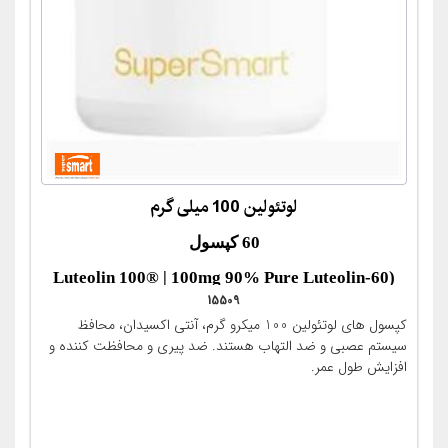
لوتئولین 100 میلی گرم
60 کپسول
(Luteolin 100® | 100mg 90% Pure Luteolin-60
15509
KAP - )
کپسول های لوتئولین 100 میکرو گرم، آنتی اکسیدان، محافظ
سیستم عصبی و ضد التهاب هستند. ضد پیری و محافظت کننده و
افزایش طول عمر.