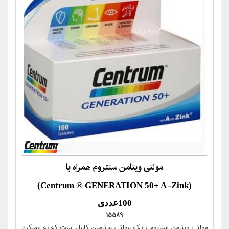
مولتی ویتامن سنتروم همراه با
(Centrum ® GENERATION 50+ A -Zink)
100عددی
15589
مولتی ویتامن سنتروم ، یک مولتی ویتامین کامل است که به عملکرد