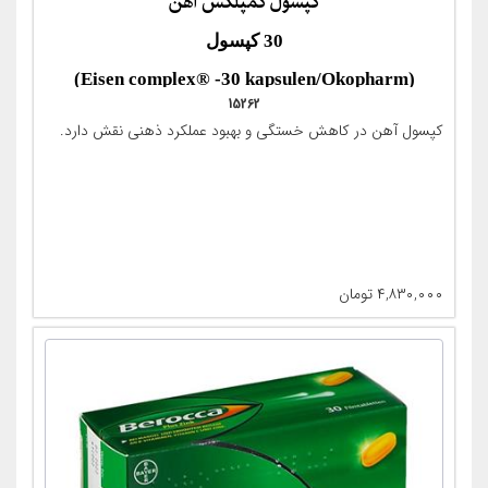
کپسول کمپلکس آهن
30 کپسول
(Eisen complex® -30 kapsulen/Okopharm)
15262
کپسول آهن در کاهش خستگی و بهبود عملکرد ذهنی نقش دارد.
۴,۸۳۰,۰۰۰
تومان