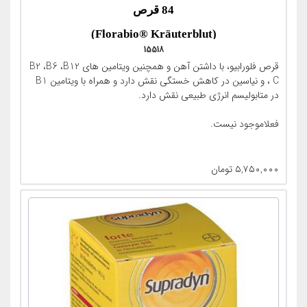
84 قرص
(Florabio® Kräuterblut)
15518
قرص فلورابیو، با داشتن آهن و همچنین ویتامین های B2 ،B6 ،B12
، C و نیاسین در کاهش خستگی نقش دارد و همراه با ویتامین B1
در متابولیسم انرژی طبیعی نقش دارد.
فعلاموجود نیست.
۵,۷۵۰,۰۰۰
تومان