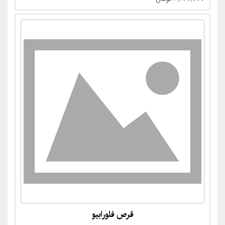
قرص فلورابیو