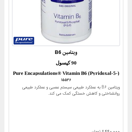
ویتامین B6
90 کپسول
(Pure Encapsulations® Vitamin B6 (Pyridoxal-5-
15536
Phosphat-90KAP))
ویتامین B6 به عملکرد طبیعی سیستم عصبی و عملکرد طبیعی
روانشناختی و کاهش خستگی کمک می کند.
۶,۴۴۰,۰۰۰
تومان