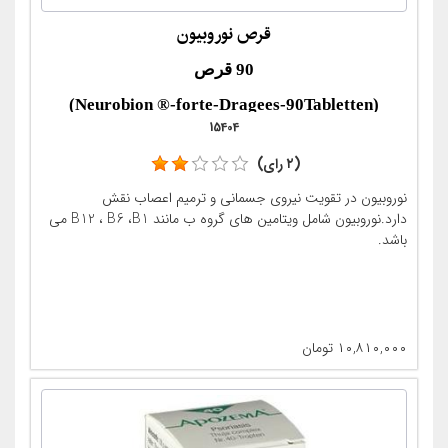
قرص نوروبیون
90 قرص
(Neurobion ®-forte-Dragees-90Tabletten)
15404
Wirkstoff:
(۲ رای)
Thianmidisulfid,Pyridoxinhydrochlorid
نوروبیون در تقویت نیروی جسمانی و ترمیم اعصاب نقش
,Cyanocobalamin
دارد.نوروبیون شامل ویتامین های گروه ب مانند B12 ، B6 ،B1 می
باشد.
۱۰,۸۱۰,۰۰۰
تومان